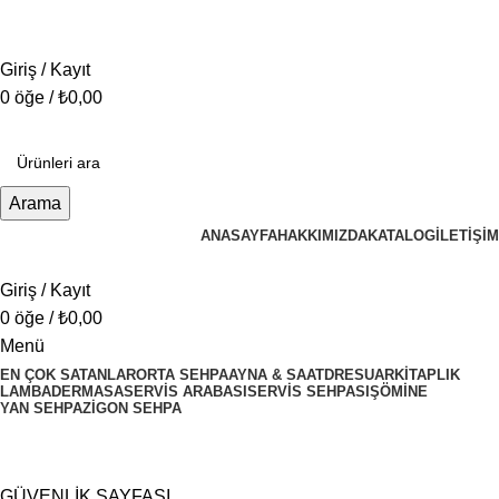
info@tabahome.com.tr
+90 546 715 60 80
Giriş / Kayıt
0
öğe
/
₺
0,00
Arama
ANASAYFA
HAKKIMIZDA
KATALOG
İLETIŞIM
Giriş / Kayıt
0
öğe
/
₺
0,00
Menü
EN ÇOK SATANLAR
ORTA SEHPA
AYNA & SAAT
DRESUAR
KITAPLIK
LAMBADER
MASA
SERVIS ARABASI
SERVIS SEHPASI
ŞÖMINE
YAN SEHPA
ZIGON SEHPA
Gizlilik ve Güvenlik
GÜVENLİK SAYFASI