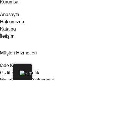
Kurumsal
Anasayfa
Hakkımızda
Katalog
İletişim
Müşteri Hizmetleri
İade Koşulları
Gizlilik ve Güvenlik
Mesafeli Satış Sözleşmesi
© 2026
Taba Home
. Tüm hakları Saklıdır
designed by
ewros.net