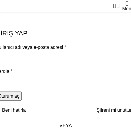
Men
Hesabım
IRIŞ YAP
llanıcı adı veya e-posta adresi
*
arola
*
Oturum aç
Beni hatırla
Şifreni mi unutt
VEYA