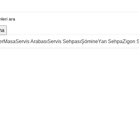
ma
er
Masa
Servis Arabası
Servis Sehpası
Şömine
Yan Sehpa
Zigon 