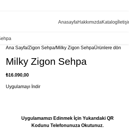
+90 546 715 60 80
Giriş / Kayıt
0
öğe
/
₺
0,
Anasayfa
Hakkımızda
Katalog
İletiş
Sehpa
Ana Sayfa
Zigon Sehpa
Milky Zigon Sehpa
Ürünlere dön
Milky Zigon Sehpa
₺
16.090,00
Uygulamayı İndir
Uygulamamızı Edinmek İçin Yukarıdaki QR
Kodunu Telefonunuza Okutunuz.