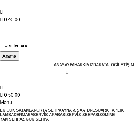
info@tabahome.com.tr
+90 546 715 60 80
0
₺
0,00
Arama
ANASAYFA
HAKKIMIZDA
KATALOG
İLETIŞIM
0
₺
0,00
Menü
EN ÇOK SATANLAR
ORTA SEHPA
AYNA & SAAT
DRESUAR
KITAPLIK
LAMBADER
MASA
SERVIS ARABASI
SERVIS SEHPASI
ŞÖMINE
YAN SEHPA
ZIGON SEHPA