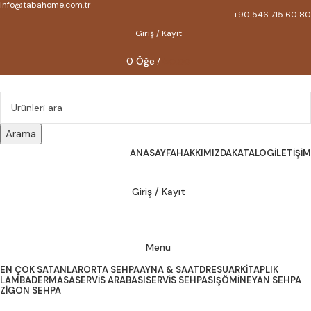
info@tabahome.com.tr
+90 546 715 60 80
Giriş / Kayıt
0
Öğe
/
₺
0,00
Arama
ANASAYFA
HAKKIMIZDA
KATALOG
İLETIŞIM
Giriş / Kayıt
Menü
EN ÇOK SATANLAR
ORTA SEHPA
AYNA & SAAT
DRESUAR
KITAPLIK
LAMBADER
MASA
SERVIS ARABASI
SERVIS SEHPASI
ŞÖMINE
YAN SEHPA
ZIGON SEHPA