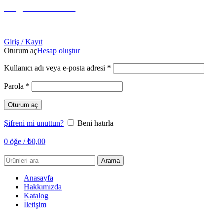
info@tabahome.com.tr
+90 546 715 60 80
Giriş / Kayıt
Oturum aç
Hesap oluştur
Gerekli
Kullanıcı adı veya e-posta adresi
*
Gerekli
Parola
*
Oturum aç
Şifreni mi unuttun?
Beni hatırla
0
öğe
/
₺
0,00
Arama
Anasayfa
Hakkımızda
Katalog
İletişim