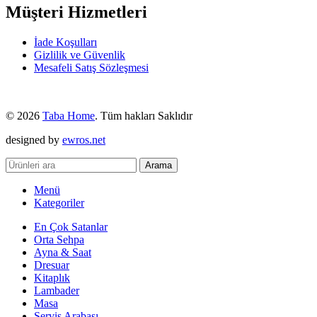
Müşteri Hizmetleri
İade Koşulları
Gizlilik ve Güvenlik
Mesafeli Satış Sözleşmesi
© 2026
Taba Home
. Tüm hakları Saklıdır
designed by
ewros.net
Arama
Menü
Kategoriler
En Çok Satanlar
Orta Sehpa
Ayna & Saat
Dresuar
Kitaplık
Lambader
Masa
Servis Arabası