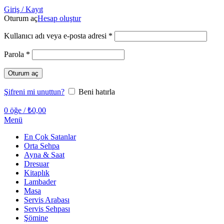
Giriş / Kayıt
Oturum aç
Hesap oluştur
Gerekli
Kullanıcı adı veya e-posta adresi
*
Gerekli
Parola
*
Oturum aç
Şifreni mi unuttun?
Beni hatırla
0
öğe
/
₺
0,00
Menü
En Çok Satanlar
Orta Sehpa
Ayna & Saat
Dresuar
Kitaplık
Lambader
Masa
Servis Arabası
Servis Sehpası
Şömine