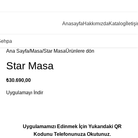
+90 546 715 60 80
Giriş / Kayıt
0
öğe
/
₺
0,
Anasayfa
Hakkımızda
Katalog
İletiş
Sehpa
Ana Sayfa
Masa
Star Masa
Ürünlere dön
Star Masa
₺
30.690,00
Uygulamayı İndir
Uygulamamızı Edinmek İçin Yukarıdaki QR
Kodunu Telefonunuza Okutunuz.