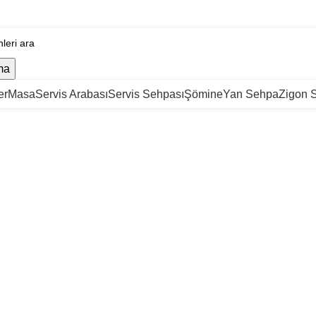
ma
er
Masa
Servis Arabası
Servis Sehpası
Şömine
Yan Sehpa
Zigon 