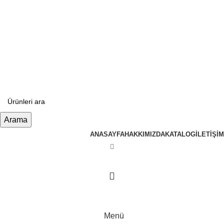
info@tabahome.com.tr
+90 546 715 60 80
0
öğe
/
₺
0,00
Arama
ANASAYFA
HAKKIMIZDA
KATALOG
İLETIŞIM
Menü