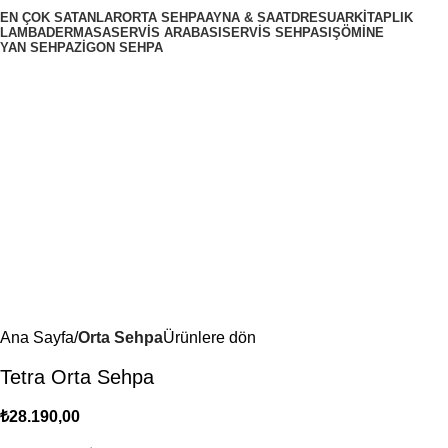
EN ÇOK SATANLAR
ORTA SEHPA
AYNA & SAAT
DRESUAR
KITAPLIK
LAMBADER
MASA
SERVIS ARABASI
SERVIS SEHPASI
ŞÖMINE
YAN SEHPA
ZIGON SEHPA
Ana Sayfa
Orta Sehpa
Ürünlere dön
Tetra Orta Sehpa
₺
28.190,00