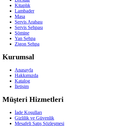
Kitaplık
Lambader
Masa
Servis Arabası
Servis Sehpası
Şömine
Yan Sehpa
Zigon Sehpa
Kurumsal
Anasayfa
Hakkımızda
Katalog
İletişim
Müşteri Hizmetleri
İade Koşulları
Gizlilik ve Güvenlik
Mesafeli Satış Sözleşmesi