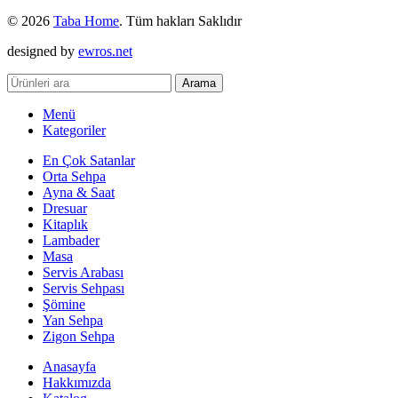
© 2026
Taba Home
. Tüm hakları Saklıdır
designed by
ewros.net
Arama
Menü
Kategoriler
En Çok Satanlar
Orta Sehpa
Ayna & Saat
Dresuar
Kitaplık
Lambader
Masa
Servis Arabası
Servis Sehpası
Şömine
Yan Sehpa
Zigon Sehpa
Anasayfa
Hakkımızda