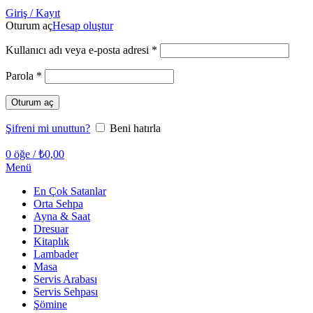
Giriş / Kayıt
Oturum aç
Hesap oluştur
Gerekli
Kullanıcı adı veya e-posta adresi
*
Gerekli
Parola
*
Oturum aç
Şifreni mi unuttun?
Beni hatırla
0
öğe
/
₺
0,00
Menü
En Çok Satanlar
Orta Sehpa
Ayna & Saat
Dresuar
Kitaplık
Lambader
Masa
Servis Arabası
Servis Sehpası
Şömine