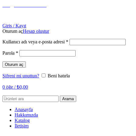
info@tabahome.com.tr
+90 546 715 60 80
Giriş / Kayıt
Oturum aç
Hesap oluştur
Gerekli
Kullanıcı adı veya e-posta adresi
*
Gerekli
Parola
*
Oturum aç
Şifreni mi unuttun?
Beni hatırla
0
öğe
/
₺
0,00
Arama
Anasayfa
Hakkımızda
Katalog
İletişim